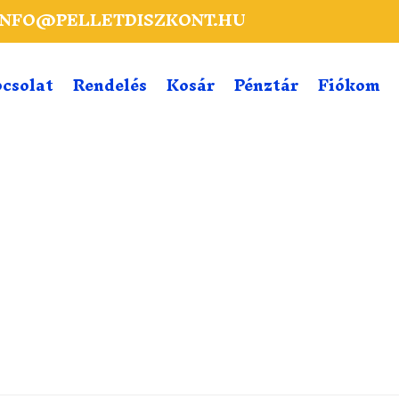
INFO@PELLETDISZKONT.HU
csolat
Rendelés
Kosár
Pénztár
Fiókom