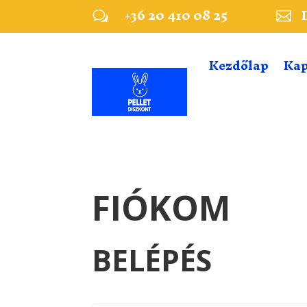
+36 20 410 08 25
w

Kezdőlap
Kap
FIÓKOM
BELÉPÉS