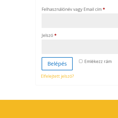
Kötele
Felhasználónév vagy Email cím
*
Kötelező
Jelszó
*
Emlékezz rám
Belépés
Elfelejtett jelszó?